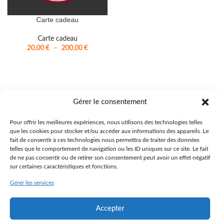
Carte cadeau
Carte cadeau
20,00
€
–
200,00
€
Gérer le consentement
Pour offrir les meilleures expériences, nous utilisons des technologies telles
que les cookies pour stocker et/ou accéder aux informations des appareils. Le
VinsMinute.fr est un service proposé par La Fontaine Aux Vins
fait de consentir à ces technologies nous permettra de traiter des données
telles que le comportement de navigation ou les ID uniques sur ce site. Le fait
Route de Saint-Loup, 70000 VESOUL
de ne pas consentir ou de retirer son consentement peut avoir un effet négatif
sur certaines caractéristiques et fonctions.
contact@vinsminute.fr | 03 84 75 41 95
Gérer les services
LA FONTAINE AUX VINS
MON COMPTE
CONDITIONS GÉNÉRALES DE VENTE
MENTIONS LÉGALES
Accepter