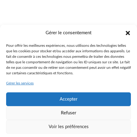
Gérer le consentement
Pour offrir les meilleures expériences, nous utilisons des technologies telles
que les cookies pour stocker et/ou accéder aux informations des appareils. Le
fait de consentir à ces technologies nous permettra de traiter des données
VinsMinute.fr est un service proposé par La Fontaine Aux Vins
telles que le comportement de navigation ou les ID uniques sur ce site. Le fait
Route de Saint-Loup, 70000 VESOUL
de ne pas consentir ou de retirer son consentement peut avoir un effet négatif
sur certaines caractéristiques et fonctions.
contact@vinsminute.fr | 03 84 75 41 95
Gérer les services
LA FONTAINE AUX VINS
MON COMPTE
Accepter
CONDITIONS GÉNÉRALES DE VENTE
MENTIONS LÉGALES
Refuser
Voir les préférences
0