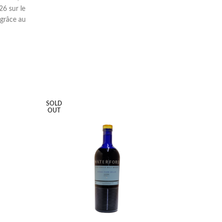
26 sur le
 grâce au
du XIXe
 de pêche
ccessible
apidement
s fûts
isky) qui
ope. Les
SOLD
es à sa
OUT
ent au
, il se
 sa
nt un
18, la
résenter
dans un
duisant
rsion
le Malt