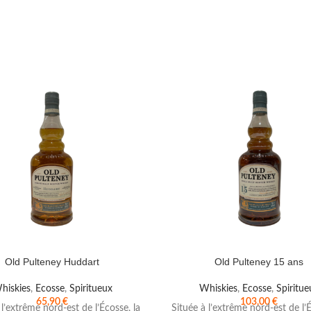
Old Pulteney Huddart
Old Pulteney 15 ans
hiskies
,
Ecosse
,
Spiritueux
Whiskies
,
Ecosse
,
Spiritue
65,90
€
103,00
€
 l’extrême nord-est de l’Écosse, la
Située à l’extrême nord-est de l’É