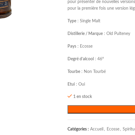
pour présenter de nouvelles versions
pour la première fois une version lé
Type
: Single Malt
Distillerie / Marque
: Old Pulteney
Pays
: Ecosse
Degré d’alcool
: 46°
Tourbe
: Non Tourbé
Etui
: Oui
1 en stock
Catégories :
Accueil
,
Ecosse
,
Spirit