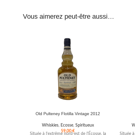
Vous aimerez peut-être aussi…
Old Pulteney Flotilla Vintage 2012
Whiskies
,
Ecosse
,
Spiritueux
W
59,00
€
Située à l'extrême nord-est de l'Écosse, la
Située à