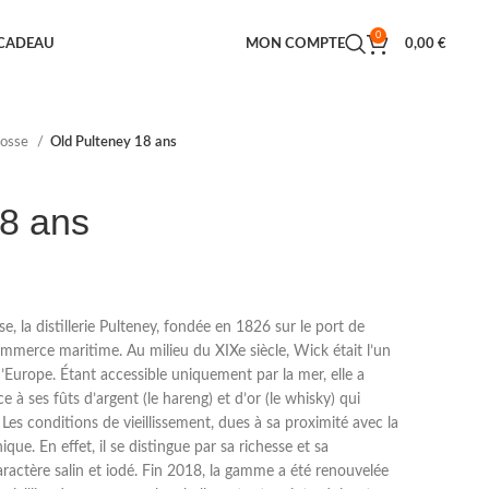
0
 CADEAU
MON COMPTE
0,00
€
cosse
Old Pulteney 18 ans
18 ans
e, la distillerie Pulteney, fondée en 1826 sur le port de
ommerce maritime. Au milieu du XIXe siècle, Wick était l’un
’Europe. Étant accessible uniquement par la mer, elle a
à ses fûts d’argent (le hareng) et d’or (le whisky) qui
 Les conditions de vieillissement, dues à sa proximité avec la
que. En effet, il se distingue par sa richesse et sa
ractère salin et iodé. Fin 2018, la gamme a été renouvelée