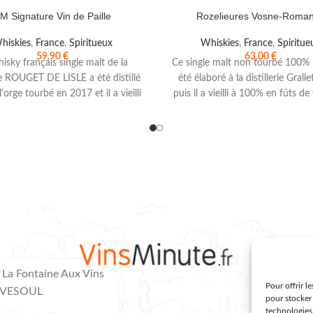
rie / Marque
: Old Pulteney
Pays
:
Distillerie / Marque
: Old Pulten
M Signature Vin de Paille
Rozelieures Vosne-Roma
se
Degré d’alcool
: 46°
Tourbe
:
Ecosse
Degré d’alcool
: 46°
Tour
Fumée
Etui
: Oui
Tourbé
Etui
: Oui
hiskies
,
France
,
Spiritueux
Whiskies
,
France
,
Spiritue
59,90
€
63,00
€
isky français single malt de la
Ce single malt non tourbé 100% 
e ROUGET DE LISLE a été distillé
été élaboré à la distillerie Grall
'orge tourbé en 2017 et il a vieilli
puis il a vieilli à 100% en fûts de 
types de fûts différents : Vin de
du terroir de Vosne-Romanée. C
 Macvin, bière, Sauternes, Tequila,
whisky frais, fruité et complexe
es Charentes et Vin Jaune.
Type
:
Single Malt
Distillerie / Marque
: 
alt
Distillerie / Marque
: Brasserie
Rozelieures
Pays
: France / Lo
 de Lisle / Bruno Mangin
Pays
:
Degré d’alcool
: 46°
Tourbe
: No
/ Jura
Degré d’alcool
: 40°
Tourbe
Etui
: Oui
:Non
Etui
: Oui
 La Fontaine Aux Vins
Pour offrir l
0 VESOUL
pour stocker 
technologies