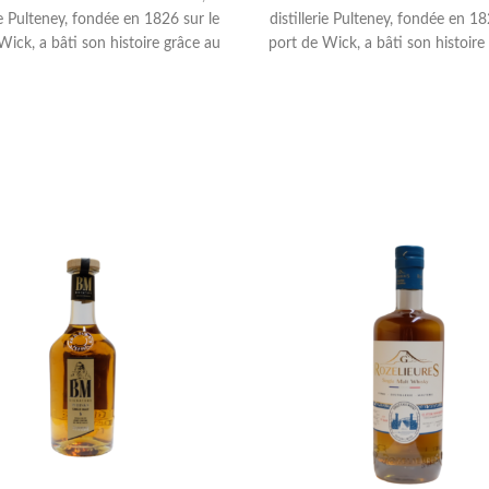
rie Pulteney, fondée en 1826 sur le
distillerie Pulteney, fondée en 18
Wick, a bâti son histoire grâce au
port de Wick, a bâti son histoire
ce maritime. Au milieu du XIXe
commerce maritime. Au milieu 
Wick était l’un des ports de pêche
siècle, Wick était l’un des ports
 animés d’Europe. Étant accessible
les plus animés d’Europe. Étant a
nt par la mer, elle a rapidement
uniquement par la mer, elle a r
 en réputation grâce à ses fûts
gagné en réputation grâce à se
 (le hareng) et d’or (le whisky) qui
d’argent (le hareng) et d’or (le wh
 expédiés vers toute l’Europe. Les
étaient expédiés vers toute l’Eur
ions de vieillissement, dues à sa
conditions de vieillissement, du
mité avec la mer, confèrent au
proximité avec la mer, confèr
 un style unique. En effet, il se
whisky un style unique. En effet
stingue par sa richesse et sa
distingue par sa richesse et
mandise, tout en affichant un
gourmandise, tout en afficha
tère salin et iodé. Fin 2018, la
caractère salin et iodé. Fin 20
 été renouvelée pour présenter
gamme a été renouvelée pour p
velles versions vieillies dans un
de nouvelles versions vieillies 
 emballage, tout en introduisant
nouvel emballage, tout en intro
 la première fois une version
pour la première fois une ve
ment tourbée.
Type
: Single Malt
légèrement tourbée.
Type
: Sing