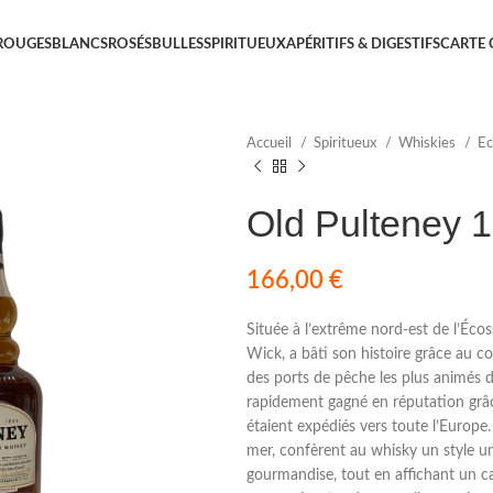
ROUGES
BLANCS
ROSÉS
BULLES
SPIRITUEUX
APÉRITIFS & DIGESTIFS
CARTE
Accueil
Spiritueux
Whiskies
E
Old Pulteney 
166,00
€
Située à l’extrême nord-est de l’Écoss
Wick, a bâti son histoire grâce au c
des ports de pêche les plus animés d
rapidement gagné en réputation grâce 
étaient expédiés vers toute l’Europe.
mer, confèrent au whisky un style uni
gourmandise, tout en affichant un ca